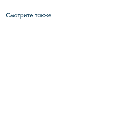
Смотрите также
Широкий
ассортимент
Cобственное
прозводство