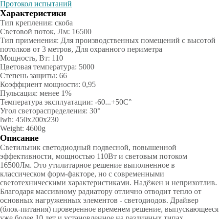
Протокол испытаний
Характеристики
Тип крепления: скоба
Световой поток, Лм: 16500
Тип применения: Для производственных помещений с высотой
потолков от 3 метров, Для охранного периметра
Мощность, Вт: 110
Цветовая температура: 5000
Степень защиты: 66
Коэффциент мощности: 0,95
Пульсация: менее 1%
Температура эксплуатации: -60...+50С°
Угол светораспределения: 30°
lwh: 450x200x230
Weight: 4600g
Описание
Светильник светодиодный подвесной, повышенной
эффективности, мощностью 110Вт и световым потоком
16500Лм. Это утилитарное решение выполненное в
классическом форм-факторе, но с современными
светотехническими характеристиками. Надёжен и неприхотлив.
Благодаря массивному радиатору отлично отводит тепло от
основных нагруженных элементов - светодиодов. Драйвер
(блок-питания) проверенное временем решение, выпускающееся
уже более 10 лет и установленное на различных типах