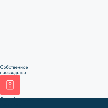
Не нашли то, что искали?
Или остались вопросы?
Мы всегда рады помочь
info@bright-on.ru
+7 992 090-88-01