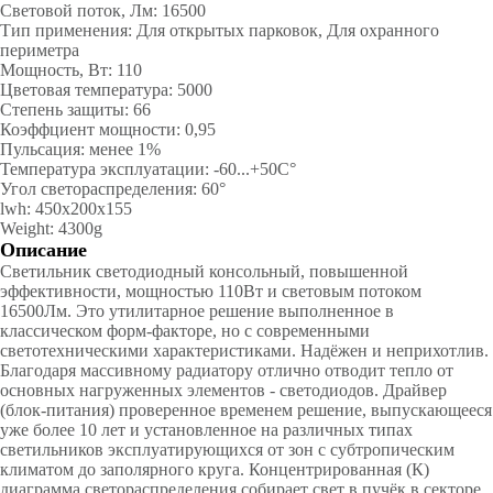
Световой поток, Лм: 16500
Тип применения: Для открытых парковок, Для охранного
периметра
Мощность, Вт: 110
Цветовая температура: 5000
Степень защиты: 66
Коэффциент мощности: 0,95
Пульсация: менее 1%
Температура эксплуатации: -60...+50С°
Угол светораспределения: 60°
lwh: 450x200x155
Weight: 4300g
Описание
Светильник светодиодный консольный, повышенной
эффективности, мощностью 110Вт и световым потоком
16500Лм. Это утилитарное решение выполненное в
классическом форм-факторе, но с современными
светотехническими характеристиками. Надёжен и неприхотлив.
Благодаря массивному радиатору отлично отводит тепло от
основных нагруженных элементов - светодиодов. Драйвер
(блок-питания) проверенное временем решение, выпускающееся
уже более 10 лет и установленное на различных типах
светильников эксплуатирующихся от зон с субтропическим
климатом до заполярного круга. Концентрированная (К)
диаграмма светораспределения собирает свет в пучёк в секторе