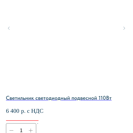
Широкий
ассортимент
Светильник светодиодный подвесной 110Вт
Св
6 400
р. с НДС
9 