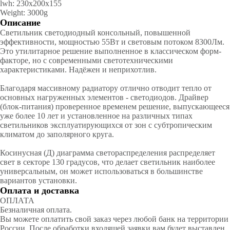
lwh: 230x200x155
Weight: 3000g
Описание
Светильник светодиодный консольный, повышенной
эффективности, мощностью 55Вт и световым потоком 8300Лм.
Это утилитарное решение выполненное в классическом форм-
факторе, но с современными светотехническими
характеристиками. Надёжен и неприхотлив.
Благодаря массивному радиатору отлично отводит тепло от
основных нагруженных элементов - светодиодов. Драйвер
(блок-питания) проверенное временем решение, выпускающееся
уже более 10 лет и установленное на различных типах
светильников эксплуатирующихся от зон с субтропическим
климатом до заполярного круга.
Косинусная (Д) диаграмма светораспределения распределяет
свет в секторе 130 градусов, что делает светильник наиболее
универсальным, он может использоваться в большинстве
вариантов установки.
Оплата и доставка
ОПЛАТА
Безналичная оплата.
Вы можете оплатить свой заказ через любой банк на территории
России. После обработки входящей заявки вам будет выставлен