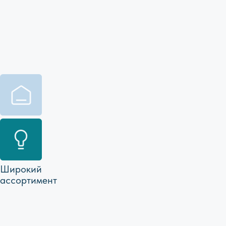
Не нашли то, что искали?
Или остались вопросы?
Мы всегда рады помочь
info@bright-on.ru
+7 992 090-88-01